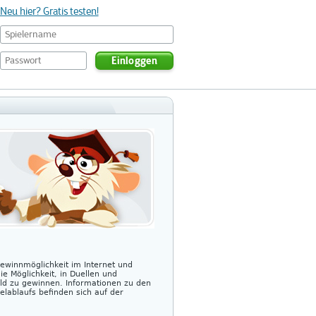
Neu hier? Gratis testen!
Einloggen
Gewinnmöglichkeit im Internet und
e Möglichkeit, in Duellen und
eld zu gewinnen. Informationen zu den
lablaufs befinden sich auf der