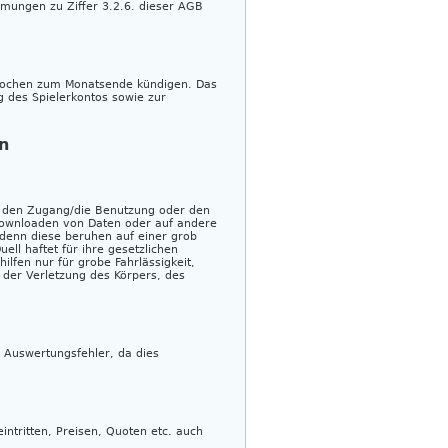
mungen zu Ziffer 3.2.6. dieser AGB
 Wochen zum Monatsende kündigen. Das
 des Spielerkontos sowie zur
n
ch den Zugang/die Benutzung oder den
Downloaden von Daten oder auf andere
denn diese beruhen auf einer grob
ll haftet für ihre gesetzlichen
hilfen nur für grobe Fahrlässigkeit,
n der Verletzung des Körpers, des
 Auswertungsfehler, da dies
intritten, Preisen, Quoten etc. auch