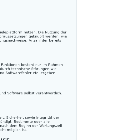
ieleplattform nutzen. Die Nutzung der
Voraussetzungen geknüpft werden, wie
hlungsnachweise, Anzahl der bereits
r Funktionen besteht nur im Rahmen
 durch technische Störungen wie
d Softwarefehler etc. ergeben.
 und Software selbst verantwortlich.
, Sicherheit sowie Integrität der
kündigt. Bestimmte oder alle
e nach dem Beginn der Wartungszeit
cht möglich ist.