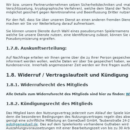
Wir bzw. unsere Partnerunternehmen setzen Sicherheitstechniken und -ma
Verschlüsselung, kryptographische Verfahren), welche dem Stand der Techn
möglichst gesichert gegen Kenntnisnahme und Beeinflussung Dritter nutze
Für den Fall, dass Sie über unseren Dienst an einen anderen fremden Diens
machen wir Sie vor Weiterleitung darauf aufmerksam.
Sie können unsere Dienste durch Wahl eines pseudonymen Spielernamens n
welche Sie unsere Dienste nutzen, eine Identifizierung zulässt, können S
Pseudonymisierung ergreifen.
1.7.8. Auskunftserteilung:
Auf Nachfrage erteilen wir Ihnen gerne über die zu Ihrer Person gespeicher
informiert werden wollen, welche Daten wir über Sie gespeichert haben, w
Kundenservice. Innerhalb angemessener Zeit werden wir Ihre Fragen ausfü
1.8. Widerruf / Vertragslaufzeit und Kündigung
1.8.1. Widerrufsrecht des Mitglieds
Alle Details zum Widerrufsrecht des Mitglieds sind hier zu finden:
Wi
1.8.2. Kündigungsrecht des Mitglieds
Das Mitglied kann den Nutzungsvertrag jederzeit zum Ablauf der Spiele kün
denn die besonderen Bedingungen des Nutzungsvertrages regeln dies abwe
genügt eine schriftliche Mitteilung an GameDuell GmbH, Taubenstraße 24-2
agb@gameduell.de
. Das auf dem Spielerkonto vorhandene Guthaben wird 
Auszahlungsvoraussetzungen mit einer Bearbeitungszeit von bis zu 30 Arbe