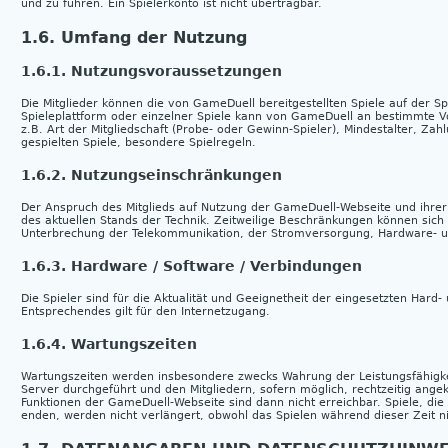
und zu führen. Ein Spielerkonto ist nicht übertragbar.
1.6. Umfang der Nutzung
1.6.1. Nutzungsvoraussetzungen
Die Mitglieder können die von GameDuell bereitgestellten Spiele auf der Sp
Spieleplattform oder einzelner Spiele kann von GameDuell an bestimmte 
z.B. Art der Mitgliedschaft (Probe- oder Gewinn-Spieler), Mindestalter, Za
gespielten Spiele, besondere Spielregeln.
1.6.2. Nutzungseinschränkungen
Der Anspruch des Mitglieds auf Nutzung der GameDuell-Webseite und ihre
des aktuellen Stands der Technik. Zeitweilige Beschränkungen können sich
Unterbrechung der Telekommunikation, der Stromversorgung, Hardware- un
1.6.3. Hardware / Software / Verbindungen
Die Spieler sind für die Aktualität und Geeignetheit der eingesetzten Hard-
Entsprechendes gilt für den Internetzugang.
1.6.4. Wartungszeiten
Wartungszeiten werden insbesondere zwecks Wahrung der Leistungsfähigkeit
Server durchgeführt und den Mitgliedern, sofern möglich, rechtzeitig ange
Funktionen der GameDuell-Webseite sind dann nicht erreichbar. Spiele, di
enden, werden nicht verlängert, obwohl das Spielen während dieser Zeit ni