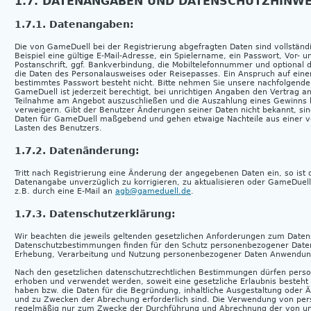
1.7. DATENANGABEN UND DATENSCHUTZHINWE
1.7.1. Datenangaben:
Die von GameDuell bei der Registrierung abgefragten Daten sind vollstän
Beispiel eine gültige E-Mail-Adresse, ein Spielername, ein Passwort, Vor
Postanschrift, ggf. Bankverbindung, die Mobiltelefonnummer und optional 
die Daten des Personalausweises oder Reisepasses. Ein Anspruch auf ein
bestimmtes Passwort besteht nicht. Bitte nehmen Sie unsere nachfolgende
GameDuell ist jederzeit berechtigt, bei unrichtigen Angaben den Vertrag a
Teilnahme am Angebot auszuschließen und die Auszahlung eines Gewinns 
verweigern. Gibt der Benutzer Änderungen seiner Daten nicht bekannt, si
Daten für GameDuell maßgebend und gehen etwaige Nachteile aus einer ve
Lasten des Benutzers.
1.7.2. Datenänderung:
Tritt nach Registrierung eine Änderung der angegebenen Daten ein, so ist da
Datenangabe unverzüglich zu korrigieren, zu aktualisieren oder GameDuel
z.B. durch eine E-Mail an
agb@gameduell.de
.
1.7.3. Datenschutzerklärung:
Wir beachten die jeweils geltenden gesetzlichen Anforderungen zum Daten
Datenschutzbestimmungen finden für den Schutz personenbezogener Daten 
Erhebung, Verarbeitung und Nutzung personenbezogener Daten Anwendun
Nach den gesetzlichen datenschutzrechtlichen Bestimmungen dürfen pers
erhoben und verwendet werden, soweit eine gesetzliche Erlaubnis besteht od
haben bzw. die Daten für die Begründung, inhaltliche Ausgestaltung oder 
und zu Zwecken der Abrechung erforderlich sind. Die Verwendung von pe
regelmäßig nur zum Zwecke der Durchführung und Abrechnung der von un