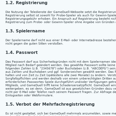
1.2. Registrierung
Die Nutzung der Teledienste der GameDuell-Webseite setzt die Registrierung
Registrierung selbst ist sowohl für Probe-Spieler als auch für Gewinn-Spiele
Registrierungsgebühr erhoben. Ein Anspruch auf Registrierung besteht nic
Registrierung zum Probe- oder Gewinn-Spieler ohne Angabe von Gründen 
1.3. Spielername
Der Spielername darf nicht aus einer E-Mail- oder Internetadresse bestehen
nicht gegen die guten Sitten verstoßen.
1.4. Passwort
Das Passwort darf aus Sicherheitsgründen nicht mit dem Spielernamen ide
Mitglied nach Bedarf geändert werden. Das gewählte Passwort sollte kein
folgenden Zahlen (z.B. "2345678") oder Buchstaben (z.B. "ABCDEFG") sein,
aus Zahlen und Buchstaben und ggf. Sonderzeichen gewählt werden. Das P
halten und von Zeit zu Zeit (spätestens alle zwei Monate) zu ändern. Verst
Sorgfaltspflichten und werden deshalb von einem unberechtigten Dritten a
erforderlichen Passwortes Spiele durchgeführt und/oder Verfügungen getro
Mitglieds, und GameDuell trifft keine Schadensersatzpflicht. GameDuell wir
weitergeben, es sei denn, GameDuell ist aus gesetzlichen Gründen dazu ver
nicht per E-Mail oder Telefon nach seinem Passwort fragen. Zur Abfrage d
Einlogseiten oder Webformulare.
1.5. Verbot der Mehrfachregistrierung
Es ist nicht gestattet, sich bei GameDuell mehrmals anzumelden, sowie me