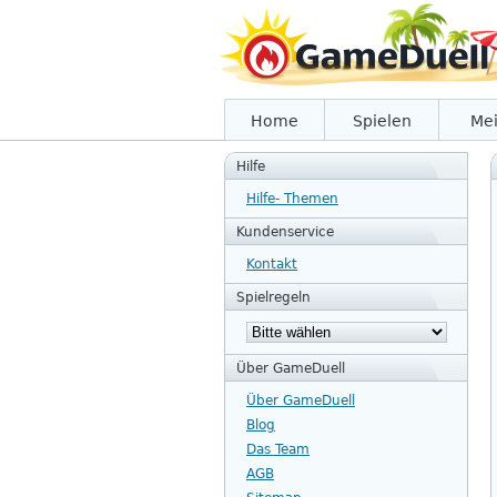
Home
Spielen
Me
Hilfe
Hilfe- Themen
Kundenservice
Kontakt
Spielregeln
Über GameDuell
Über GameDuell
Blog
Das Team
AGB